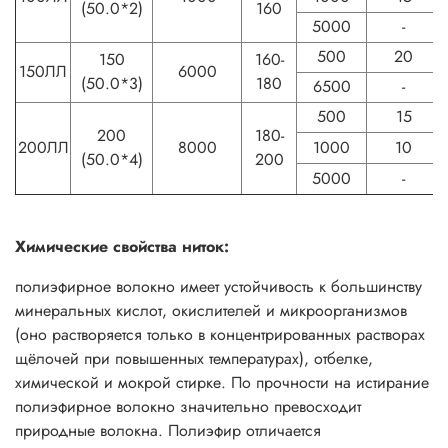
(50.0*2)
160
5000
-
500
20
150
160-
150ЛЛ
6000
(50.0*3)
180
6500
-
500
15
200
180-
200ЛЛ
8000
1000
10
(50.0*4)
200
5000
-
Химические свойства ниток:
полиэфирное волокно имеет устойчивость к большинству
минеральных кислот, окислителей и микроорганизмов
(оно растворяется только в концентрированных растворах
щёлочей при повышенных температурах), отбелке,
химической и мокрой стирке. По прочности на истирание
полиэфирное волокно значительно превосходит
природные волокна. Полиэфир отличается