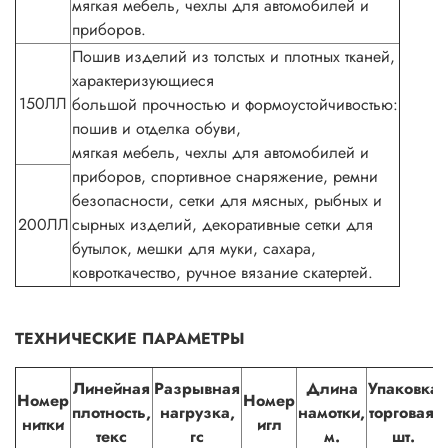
мягкая мебель, чехлы для автомобилей и
приборов.
Пошив изделий из толстых и плотных тканей,
характеризующиеся
150ЛЛ
большой прочностью и формоустойчивостью:
пошив и отделка обуви,
мягкая мебель, чехлы для автомобилей и
приборов, спортивное снаряжение, ремни
безопасности, сетки для мясных, рыбных и
200ЛЛ
сырных изделий, декоративные сетки для
бутылок, мешки для муки, сахара,
ковроткачество, ручное вязание скатертей.
ТЕХНИЧЕСКИЕ ПАРАМЕТРЫ
Линейная
Разрывная
Длина
Упаковка
Номер
Номер
плотность,
нагрузка,
намотки,
торговая,
нитки
игл
текс
гс
м.
шт.