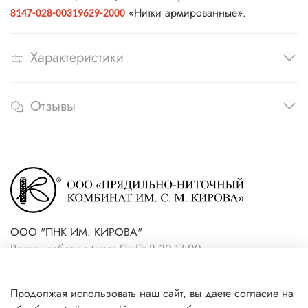
«Нитки армированные».
8147-028-00319629-2000
Характеристики
Отзывы
ООО "ПНК ИМ. КИРОВА"
Режим работы офиса: Пн-Пт 8:30-17:00
+7(921) 861-19-59 (интернет-
Продолжая использовать наш сайт, вы даете согласие на
магазин)