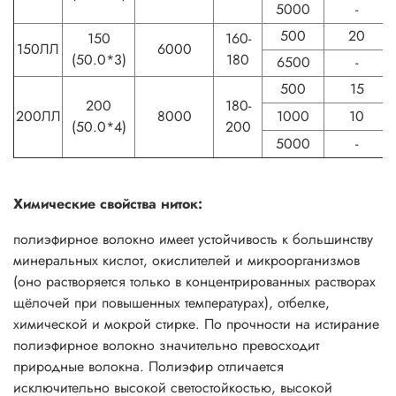
5000
-
500
20
150
160-
150ЛЛ
6000
(50.0*3)
180
6500
-
500
15
200
180-
200ЛЛ
8000
1000
10
(50.0*4)
200
5000
-
Химические свойства ниток:
полиэфирное волокно имеет устойчивость к большинству
минеральных кислот, окислителей и микроорганизмов
(оно растворяется только в концентрированных растворах
щёлочей при повышенных температурах), отбелке,
химической и мокрой стирке. По прочности на истирание
полиэфирное волокно значительно превосходит
природные волокна. Полиэфир отличается
исключительно высокой светостойкостью, высокой