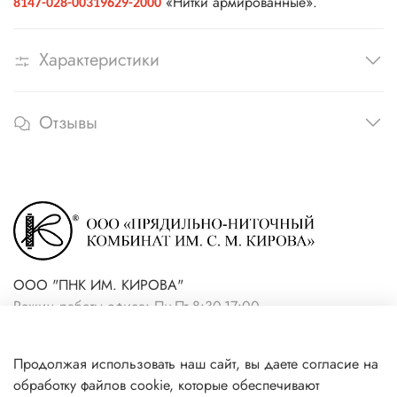
«Нитки армированные».
8147-028-00319629-2000
Характеристики
Отзывы
ООО "ПНК ИМ. КИРОВА"
Режим работы офиса: Пн-Пт 8:30-17:00
+7(921) 861-19-59 (интернет-
Продолжая использовать наш сайт, вы даете согласие на
магазин)
обработку файлов cookie, которые обеспечивают