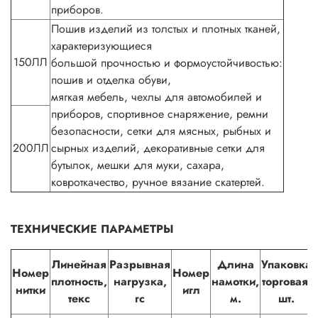
приборов.
Пошив изделий из толстых и плотных тканей,
характеризующиеся
150ЛЛ
большой прочностью и формоустойчивостью:
пошив и отделка обуви,
мягкая мебель, чехлы для автомобилей и
приборов, спортивное снаряжение, ремни
безопасности, сетки для мясных, рыбных и
200ЛЛ
сырных изделий, декоративные сетки для
бутылок, мешки для муки, сахара,
ковроткачество, ручное вязание скатертей.
ТЕХНИЧЕСКИЕ ПАРАМЕТРЫ
Линейная
Разрывная
Длина
Упаковка
Номер
Номер
плотность,
нагрузка,
намотки,
торговая,
нитки
игл
текс
гс
м.
шт.