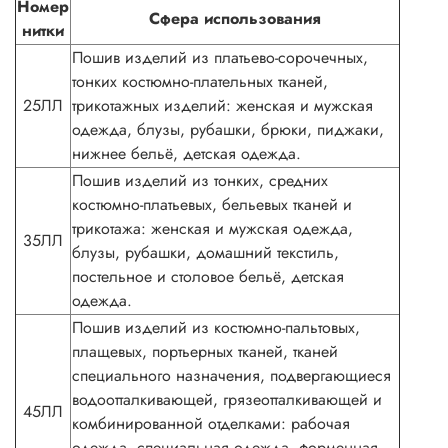
Номер
Сфера использования
нитки
Пошив изделий из платьево-сорочечных,
тонких костюмно-плательных тканей,
25ЛЛ
трикотажных изделий: женская и мужская
одежда, блузы, рубашки, брюки, пиджаки,
нижнее бельё, детская одежда.
Пошив изделий из тонких, средних
костюмно-платьевых, бельевых тканей и
трикотажа: женская и мужская одежда,
35ЛЛ
блузы, рубашки, домашний текстиль,
постельное и столовое бельё, детская
одежда.
Пошив изделий из костюмно-пальтовых,
плащевых, портьерных тканей, тканей
специального назначения, подвергающиеся
водоотталкивающей, грязеотталкивающей и
45ЛЛ
комбинированной отделками: рабочая
одежда, специальная одежда, форменная