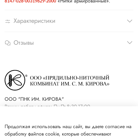
«Нитки армированные».
8147-028-00319629-2000
Характеристики
Отзывы
ООО "ПНК ИМ. КИРОВА"
Режим работы офиса: Пн-Пт 8:30-17:00
+7(921) 861-19-59 (интернет-
Продолжая использовать наш сайт, вы даете согласие на
магазин)
обработку файлов cookie, которые обеспечивают