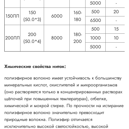
5000
-
500
20
150
160-
150ЛЛ
6000
(50.0*3)
180
6500
-
500
15
200
180-
200ЛЛ
8000
1000
10
(50.0*4)
200
5000
-
Химические свойства ниток:
полиэфирное волокно имеет устойчивость к большинству
минеральных кислот, окислителей и микроорганизмов
(оно растворяется только в концентрированных растворах
щёлочей при повышенных температурах), отбелке,
химической и мокрой стирке. По прочности на истирание
полиэфирное волокно значительно превосходит
природные волокна. Полиэфир отличается
исключительно высокой светостойкостью, высокой