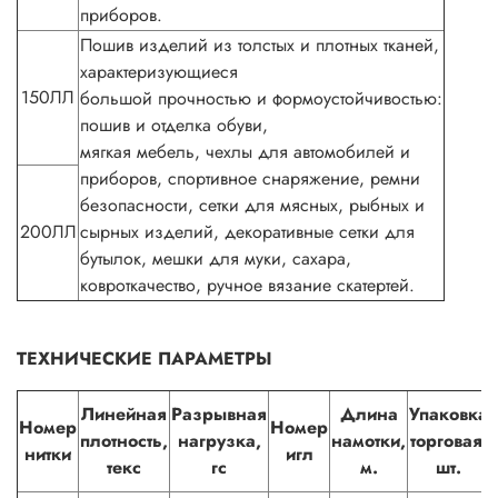
приборов.
Пошив изделий из толстых и плотных тканей,
характеризующиеся
150ЛЛ
большой прочностью и формоустойчивостью:
пошив и отделка обуви,
мягкая мебель, чехлы для автомобилей и
приборов, спортивное снаряжение, ремни
безопасности, сетки для мясных, рыбных и
200ЛЛ
сырных изделий, декоративные сетки для
бутылок, мешки для муки, сахара,
ковроткачество, ручное вязание скатертей.
ТЕХНИЧЕСКИЕ ПАРАМЕТРЫ
Линейная
Разрывная
Длина
Упаковка
Номер
Номер
плотность,
нагрузка,
намотки,
торговая,
нитки
игл
текс
гс
м.
шт.