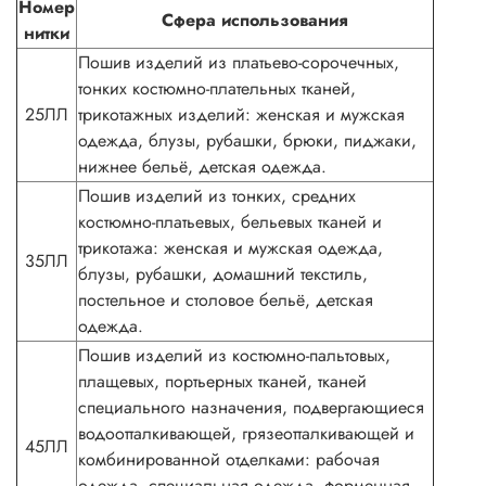
Номер
Сфера использования
нитки
Пошив изделий из платьево-сорочечных,
тонких костюмно-плательных тканей,
25ЛЛ
трикотажных изделий: женская и мужская
одежда, блузы, рубашки, брюки, пиджаки,
нижнее бельё, детская одежда.
Пошив изделий из тонких, средних
костюмно-платьевых, бельевых тканей и
трикотажа: женская и мужская одежда,
35ЛЛ
блузы, рубашки, домашний текстиль,
постельное и столовое бельё, детская
одежда.
Пошив изделий из костюмно-пальтовых,
плащевых, портьерных тканей, тканей
специального назначения, подвергающиеся
водоотталкивающей, грязеотталкивающей и
45ЛЛ
комбинированной отделками: рабочая
одежда, специальная одежда, форменная