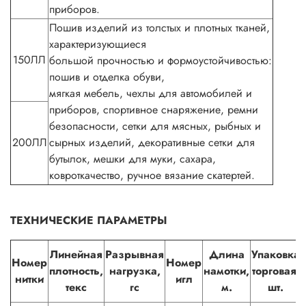
приборов.
Пошив изделий из толстых и плотных тканей,
характеризующиеся
150ЛЛ
большой прочностью и формоустойчивостью:
пошив и отделка обуви,
мягкая мебель, чехлы для автомобилей и
приборов, спортивное снаряжение, ремни
безопасности, сетки для мясных, рыбных и
200ЛЛ
сырных изделий, декоративные сетки для
бутылок, мешки для муки, сахара,
ковроткачество, ручное вязание скатертей.
ТЕХНИЧЕСКИЕ ПАРАМЕТРЫ
Линейная
Разрывная
Длина
Упаковка
Номер
Номер
плотность,
нагрузка,
намотки,
торговая,
нитки
игл
текс
гс
м.
шт.