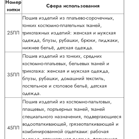
Номер
Сфера использования
нитки
Пошив изделий из платьево-сорочечных,
тонких костюмно-плательных тканей,
25ЛЛ
трикотажных изделий: женская и мужская
одежда, блузы, рубашки, брюки, пиджаки,
нижнее бельё, детская одежда.
Пошив изделий из тонких, средних
костюмно-платьевых, бельевых тканей и
трикотажа: женская и мужская одежда,
35ЛЛ
блузы, рубашки, домашний текстиль,
постельное и столовое бельё, детская
одежда.
Пошив изделий из костюмно-пальтовых,
плащевых, портьерных тканей, тканей
специального назначения, подвергающиеся
водоотталкивающей, грязеотталкивающей и
45ЛЛ
комбинированной отделками: рабочая
одежда, специальная одежда, форменная