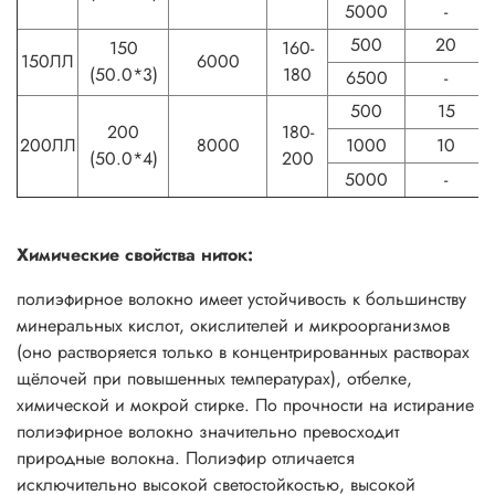
5000
-
500
20
150
160-
150ЛЛ
6000
(50.0*3)
180
6500
-
500
15
200
180-
200ЛЛ
8000
1000
10
(50.0*4)
200
5000
-
Химические свойства ниток:
полиэфирное волокно имеет устойчивость к большинству
минеральных кислот, окислителей и микроорганизмов
(оно растворяется только в концентрированных растворах
щёлочей при повышенных температурах), отбелке,
химической и мокрой стирке. По прочности на истирание
полиэфирное волокно значительно превосходит
природные волокна. Полиэфир отличается
исключительно высокой светостойкостью, высокой