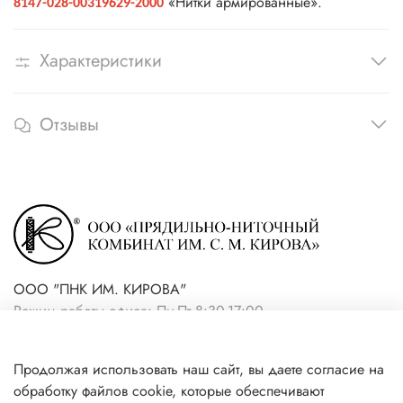
«Нитки армированные».
8147-028-00319629-2000
Характеристики
Отзывы
ООО "ПНК ИМ. КИРОВА"
Режим работы офиса: Пн-Пт 8:30-17:00
+7(921) 861-19-59 (интернет-
Продолжая использовать наш сайт, вы даете согласие на
магазин)
обработку файлов cookie, которые обеспечивают