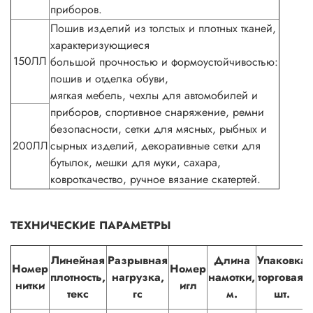
приборов.
Пошив изделий из толстых и плотных тканей,
характеризующиеся
150ЛЛ
большой прочностью и формоустойчивостью:
пошив и отделка обуви,
мягкая мебель, чехлы для автомобилей и
приборов, спортивное снаряжение, ремни
безопасности, сетки для мясных, рыбных и
200ЛЛ
сырных изделий, декоративные сетки для
бутылок, мешки для муки, сахара,
ковроткачество, ручное вязание скатертей.
ТЕХНИЧЕСКИЕ ПАРАМЕТРЫ
Линейная
Разрывная
Длина
Упаковка
Номер
Номер
плотность,
нагрузка,
намотки,
торговая,
нитки
игл
текс
гс
м.
шт.