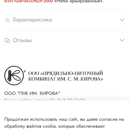
«Нитки армированные».
8147-028-00319629-2000
Характеристики
Отзывы
ООО "ПНК ИМ. КИРОВА"
Режим работы офиса: Пн-Пт 8:30-17:00
+7(921) 861-19-59 (интернет-
Продолжая использовать наш сайт, вы даете согласие на
магазин)
обработку файлов cookie, которые обеспечивают