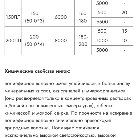
5000
-
500
20
150
160-
150ЛЛ
6000
(50.0*3)
180
6500
-
500
15
200
180-
200ЛЛ
8000
1000
10
(50.0*4)
200
5000
-
Химические свойства ниток:
полиэфирное волокно имеет устойчивость к большинству
минеральных кислот, окислителей и микроорганизмов
(оно растворяется только в концентрированных растворах
щёлочей при повышенных температурах), отбелке,
химической и мокрой стирке. По прочности на истирание
полиэфирное волокно значительно превосходит
природные волокна. Полиэфир отличается
исключительно высокой светостойкостью, высокой