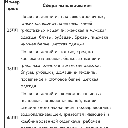
Номер
Сфера использования
нитки
Пошив изделий из платьево-сорочечных,
тонких костюмно-плательных тканей,
25ЛЛ
трикотажных изделий: женская и мужская
одежда, блузы, рубашки, брюки, пиджаки,
нижнее бельё, детская одежда.
Пошив изделий из тонких, средних
костюмно-платьевых, бельевых тканей и
трикотажа: женская и мужская одежда,
35ЛЛ
блузы, рубашки, домашний текстиль,
постельное и столовое бельё, детская
одежда.
Пошив изделий из костюмно-пальтовых,
плащевых, портьерных тканей, тканей
специального назначения, подвергающиеся
водоотталкивающей, грязеотталкивающей и
45ЛЛ
комбинированной отделками: рабочая
одежда, специальная одежда, форменная