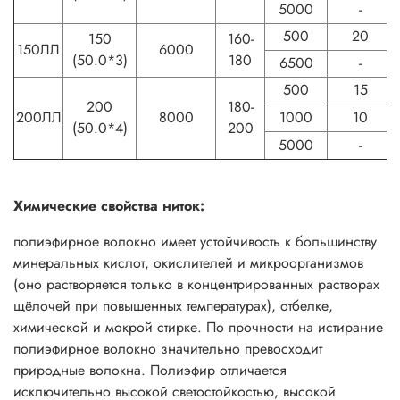
5000
-
500
20
150
160-
150ЛЛ
6000
(50.0*3)
180
6500
-
500
15
200
180-
200ЛЛ
8000
1000
10
(50.0*4)
200
5000
-
Химические свойства ниток:
полиэфирное волокно имеет устойчивость к большинству
минеральных кислот, окислителей и микроорганизмов
(оно растворяется только в концентрированных растворах
щёлочей при повышенных температурах), отбелке,
химической и мокрой стирке. По прочности на истирание
полиэфирное волокно значительно превосходит
природные волокна. Полиэфир отличается
исключительно высокой светостойкостью, высокой