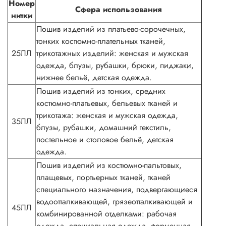
Номер
Сфера использования
нитки
Пошив изделий из платьево-сорочечных,
тонких костюмно-плательных тканей,
25ЛЛ
трикотажных изделий: женская и мужская
одежда, блузы, рубашки, брюки, пиджаки,
нижнее бельё, детская одежда.
Пошив изделий из тонких, средних
костюмно-платьевых, бельевых тканей и
трикотажа: женская и мужская одежда,
35ЛЛ
блузы, рубашки, домашний текстиль,
постельное и столовое бельё, детская
одежда.
Пошив изделий из костюмно-пальтовых,
плащевых, портьерных тканей, тканей
специального назначения, подвергающиеся
водоотталкивающей, грязеотталкивающей и
45ЛЛ
комбинированной отделками: рабочая
одежда, специальная одежда, форменная