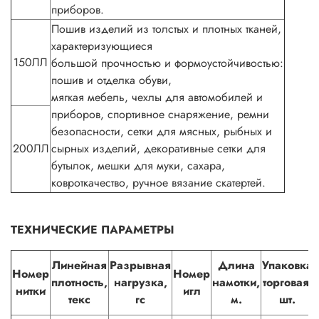
приборов.
Пошив изделий из толстых и плотных тканей,
характеризующиеся
150ЛЛ
большой прочностью и формоустойчивостью:
пошив и отделка обуви,
мягкая мебель, чехлы для автомобилей и
приборов, спортивное снаряжение, ремни
безопасности, сетки для мясных, рыбных и
200ЛЛ
сырных изделий, декоративные сетки для
бутылок, мешки для муки, сахара,
ковроткачество, ручное вязание скатертей.
ТЕХНИЧЕСКИЕ ПАРАМЕТРЫ
Линейная
Разрывная
Длина
Упаковка
Номер
Номер
плотность,
нагрузка,
намотки,
торговая,
нитки
игл
текс
гс
м.
шт.