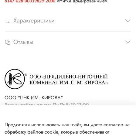
«Нитки армированные».
8147-028-00319629-2000
Характеристики
Отзывы
ООО "ПНК ИМ. КИРОВА"
Режим работы офиса: Пн-Пт 8:30-17:00
+7(921) 861-19-59 (интернет-
Продолжая использовать наш сайт, вы даете согласие на
магазин)
обработку файлов cookie, которые обеспечивают