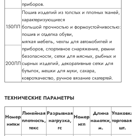
приборов.
Пошив изделий из толстых и плотных тканей,
характеризующиеся
150ЛЛ
большой прочностью и формоустойчивостью:
пошив и отделка обуви,
мягкая мебель, чехлы для автомобилей и
приборов, спортивное снаряжение, ремни
безопасности, сетки для мясных, рыбных и
200ЛЛ
сырных изделий, декоративные сетки для
бутылок, мешки для муки, сахара,
ковроткачество, ручное вязание скатертей.
ТЕХНИЧЕСКИЕ ПАРАМЕТРЫ
Линейная
Разрывная
Длина
Упаковка
Номер
Номер
плотность,
нагрузка,
намотки,
торговая,
нитки
игл
текс
гс
м.
шт.