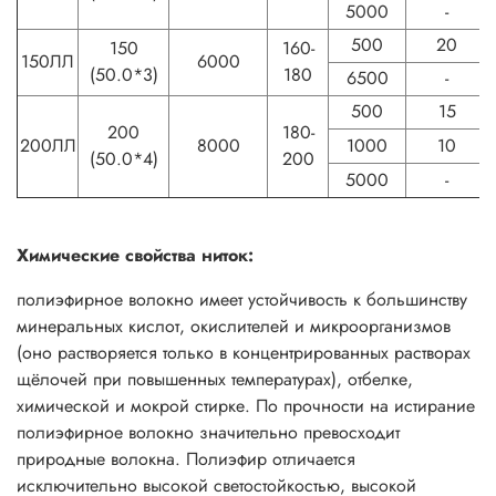
5000
-
500
20
150
160-
150ЛЛ
6000
(50.0*3)
180
6500
-
500
15
200
180-
200ЛЛ
8000
1000
10
(50.0*4)
200
5000
-
Химические свойства ниток:
полиэфирное волокно имеет устойчивость к большинству
минеральных кислот, окислителей и микроорганизмов
(оно растворяется только в концентрированных растворах
щёлочей при повышенных температурах), отбелке,
химической и мокрой стирке. По прочности на истирание
полиэфирное волокно значительно превосходит
природные волокна. Полиэфир отличается
исключительно высокой светостойкостью, высокой