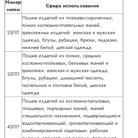
Номер
Сфера использования
нитки
Пошив изделий из платьево-сорочечных,
тонких костюмно-плательных тканей,
25ЛЛ
трикотажных изделий: женская и мужская
одежда, блузы, рубашки, брюки, пиджаки,
нижнее бельё, детская одежда.
Пошив изделий из тонких, средних
костюмно-платьевых, бельевых тканей и
трикотажа: женская и мужская одежда,
35ЛЛ
блузы, рубашки, домашний текстиль,
постельное и столовое бельё, детская
одежда.
Пошив изделий из костюмно-пальтовых,
плащевых, портьерных тканей, тканей
специального назначения, подвергающиеся
водоотталкивающей, грязеотталкивающей и
45ЛЛ
комбинированной отделками: рабочая
одежда, специальная одежда, форменная