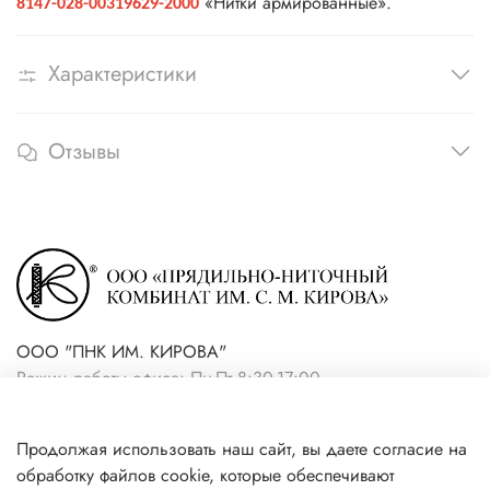
«Нитки армированные».
8147-028-00319629-2000
Характеристики
Отзывы
ООО "ПНК ИМ. КИРОВА"
Режим работы офиса: Пн-Пт 8:30-17:00
+7(921) 861-19-59 (интернет-
Продолжая использовать наш сайт, вы даете согласие на
магазин)
обработку файлов cookie, которые обеспечивают