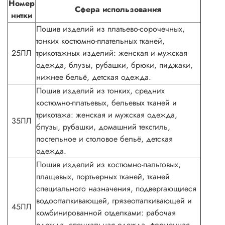
Номер
Сфера использования
нитки
Пошив изделий из платьево-сорочечных,
тонких костюмно-плательных тканей,
25ЛЛ
трикотажных изделий: женская и мужская
одежда, блузы, рубашки, брюки, пиджаки,
нижнее бельё, детская одежда.
Пошив изделий из тонких, средних
костюмно-платьевых, бельевых тканей и
трикотажа: женская и мужская одежда,
35ЛЛ
блузы, рубашки, домашний текстиль,
постельное и столовое бельё, детская
одежда.
Пошив изделий из костюмно-пальтовых,
плащевых, портьерных тканей, тканей
специального назначения, подвергающиеся
водоотталкивающей, грязеотталкивающей и
45ЛЛ
комбинированной отделками: рабочая
одежда, специальная одежда, форменная