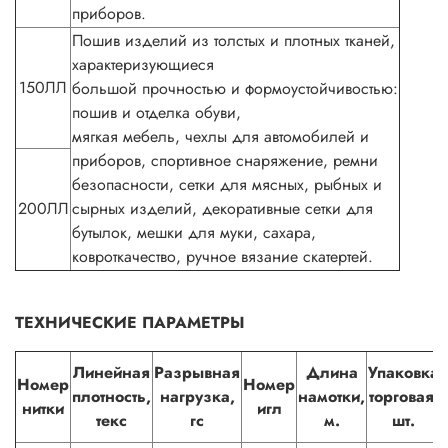
приборов.
Пошив изделий из толстых и плотных тканей,
характеризующиеся
150ЛЛ
большой прочностью и формоустойчивостью:
пошив и отделка обуви,
мягкая мебель, чехлы для автомобилей и
приборов, спортивное снаряжение, ремни
безопасности, сетки для мясных, рыбных и
200ЛЛ
сырных изделий, декоративные сетки для
бутылок, мешки для муки, сахара,
ковроткачество, ручное вязание скатертей.
ТЕХНИЧЕСКИЕ ПАРАМЕТРЫ
Линейная
Разрывная
Длина
Упаковка
Номер
Номер
плотность,
нагрузка,
намотки,
торговая,
нитки
игл
текс
гс
м.
шт.