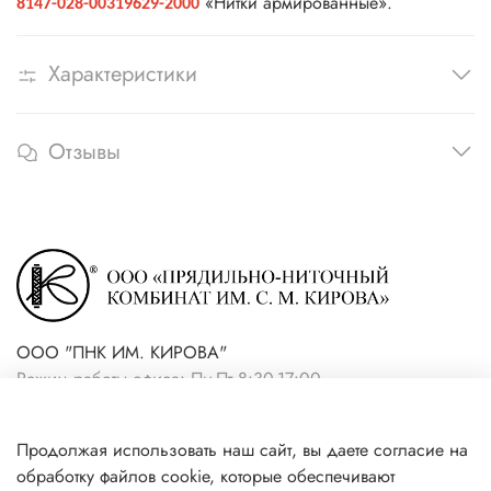
«Нитки армированные».
8147-028-00319629-2000
Характеристики
Отзывы
ООО "ПНК ИМ. КИРОВА"
Режим работы офиса: Пн-Пт 8:30-17:00
+7(921) 861-19-59 (интернет-
Продолжая использовать наш сайт, вы даете согласие на
магазин)
обработку файлов cookie, которые обеспечивают