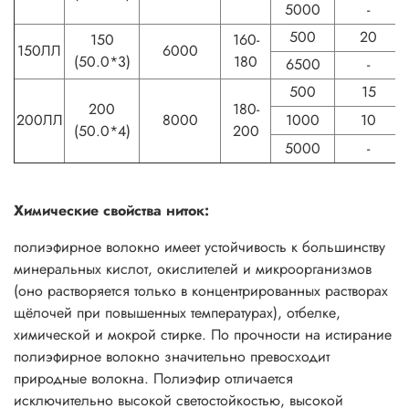
5000
-
500
20
150
160-
150ЛЛ
6000
(50.0*3)
180
6500
-
500
15
200
180-
200ЛЛ
8000
1000
10
(50.0*4)
200
5000
-
Химические свойства ниток:
полиэфирное волокно имеет устойчивость к большинству
минеральных кислот, окислителей и микроорганизмов
(оно растворяется только в концентрированных растворах
щёлочей при повышенных температурах), отбелке,
химической и мокрой стирке. По прочности на истирание
полиэфирное волокно значительно превосходит
природные волокна. Полиэфир отличается
исключительно высокой светостойкостью, высокой