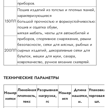
приборов.
Пошив изделий из толстых и плотных тканей,
характеризующиеся
150ЛЛ
большой прочностью и формоустойчивостью:
пошив и отделка обуви,
мягкая мебель, чехлы для автомобилей и
приборов, спортивное снаряжение, ремни
безопасности, сетки для мясных, рыбных и
200ЛЛ
сырных изделий, декоративные сетки для
бутылок, мешки для муки, сахара,
ковроткачество, ручное вязание скатертей.
ТЕХНИЧЕСКИЕ ПАРАМЕТРЫ
Линейная
Разрывная
Длина
Упаковка
Номер
Номер
плотность,
нагрузка,
намотки,
торговая,
нитки
игл
текс
гс
м.
шт.