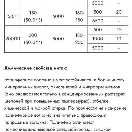
5000
-
500
20
150
160-
150ЛЛ
6000
(50.0*3)
180
6500
-
500
15
200
180-
200ЛЛ
8000
1000
10
(50.0*4)
200
5000
-
Химические свойства ниток:
полиэфирное волокно имеет устойчивость к большинству
минеральных кислот, окислителей и микроорганизмов
(оно растворяется только в концентрированных растворах
щёлочей при повышенных температурах), отбелке,
химической и мокрой стирке. По прочности на истирание
полиэфирное волокно значительно превосходит
природные волокна. Полиэфир отличается
исключительно высокой светостойкостью, высокой