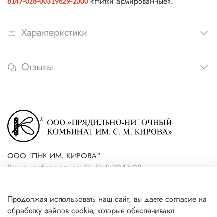
«Нитки армированные».
8147-028-00319629-2000
Характеристики
Отзывы
ООО "ПНК ИМ. КИРОВА"
Режим работы офиса: Пн-Пт 8:30-17:00
+7(921) 861-19-59 (интернет-
Продолжая использовать наш сайт, вы даете согласие на
магазин)
обработку файлов cookie, которые обеспечивают