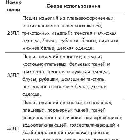
Номер
Сфера использования
нитки
Пошив изделий из платьево-сорочечных,
тонких костюмно-плательных тканей,
25ЛЛ
трикотажных изделий: женская и мужская
одежда, блузы, рубашки, брюки, пиджаки,
нижнее бельё, детская одежда.
Пошив изделий из тонких, средних
костюмно-платьевых, бельевых тканей и
трикотажа: женская и мужская одежда,
35ЛЛ
блузы, рубашки, домашний текстиль,
постельное и столовое бельё, детская
одежда.
Пошив изделий из костюмно-пальтовых,
плащевых, портьерных тканей, тканей
специального назначения, подвергающиеся
водоотталкивающей, грязеотталкивающей и
45ЛЛ
комбинированной отделками: рабочая
одежда, специальная одежда, форменная