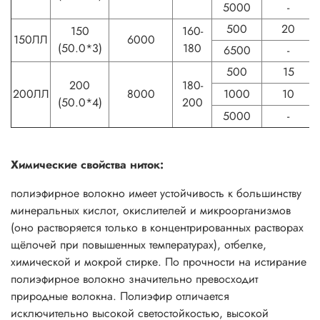
5000
-
500
20
150
160-
150ЛЛ
6000
(50.0*3)
180
6500
-
500
15
200
180-
200ЛЛ
8000
1000
10
(50.0*4)
200
5000
-
Химические свойства ниток:
полиэфирное волокно имеет устойчивость к большинству
минеральных кислот, окислителей и микроорганизмов
(оно растворяется только в концентрированных растворах
щёлочей при повышенных температурах), отбелке,
химической и мокрой стирке. По прочности на истирание
полиэфирное волокно значительно превосходит
природные волокна. Полиэфир отличается
исключительно высокой светостойкостью, высокой