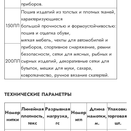
приборов.
Пошив изделий из толстых и плотных тканей,
характеризующиеся
150ЛЛ
большой прочностью и формоустойчивостью:
пошив и отделка обуви,
мягкая мебель, чехлы для автомобилей и
приборов, спортивное снаряжение, ремни
безопасности, сетки для мясных, рыбных и
200ЛЛ
сырных изделий, декоративные сетки для
бутылок, мешки для муки, сахара,
ковроткачество, ручное вязание скатертей.
ТЕХНИЧЕСКИЕ ПАРАМЕТРЫ
Линейная
Разрывная
Длина
Упаковка
Номер
Номер
плотность,
нагрузка,
намотки,
торговая,
нитки
игл
текс
гс
м.
шт.