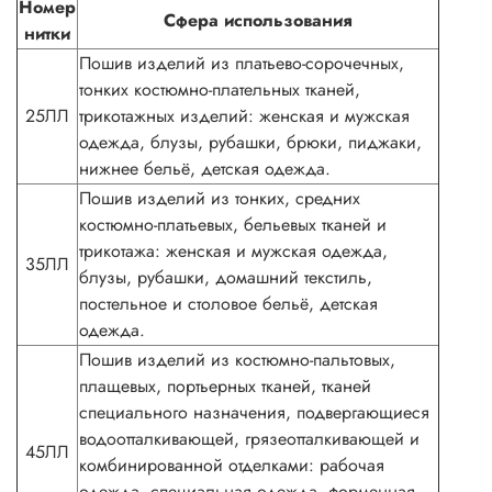
Номер
Сфера использования
нитки
Пошив изделий из платьево-сорочечных,
тонких костюмно-плательных тканей,
25ЛЛ
трикотажных изделий: женская и мужская
одежда, блузы, рубашки, брюки, пиджаки,
нижнее бельё, детская одежда.
Пошив изделий из тонких, средних
костюмно-платьевых, бельевых тканей и
трикотажа: женская и мужская одежда,
35ЛЛ
блузы, рубашки, домашний текстиль,
постельное и столовое бельё, детская
одежда.
Пошив изделий из костюмно-пальтовых,
плащевых, портьерных тканей, тканей
специального назначения, подвергающиеся
водоотталкивающей, грязеотталкивающей и
45ЛЛ
комбинированной отделками: рабочая
одежда, специальная одежда, форменная