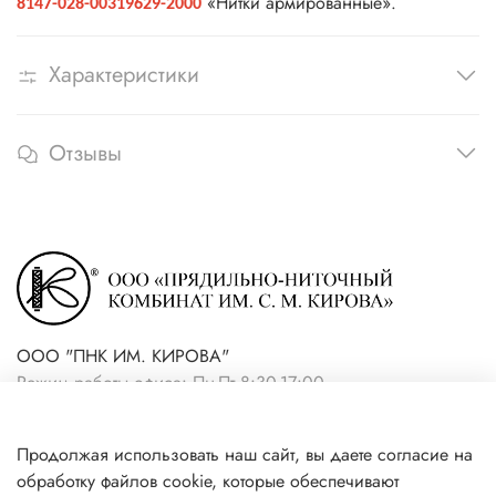
«Нитки армированные».
8147-028-00319629-2000
Характеристики
Отзывы
ООО "ПНК ИМ. КИРОВА"
Режим работы офиса: Пн-Пт 8:30-17:00
+7(921) 861-19-59 (интернет-
Продолжая использовать наш сайт, вы даете согласие на
магазин)
обработку файлов cookie, которые обеспечивают