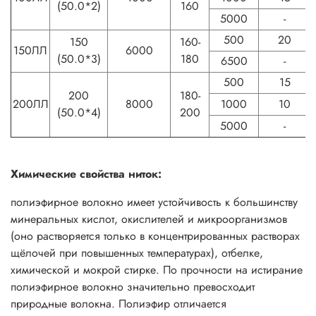
(50.0*2)
160
5000
-
500
20
150
160-
150ЛЛ
6000
(50.0*3)
180
6500
-
500
15
200
180-
200ЛЛ
8000
1000
10
(50.0*4)
200
5000
-
Химические свойства ниток:
полиэфирное волокно имеет устойчивость к большинству
минеральных кислот, окислителей и микроорганизмов
(оно растворяется только в концентрированных растворах
щёлочей при повышенных температурах), отбелке,
химической и мокрой стирке. По прочности на истирание
полиэфирное волокно значительно превосходит
природные волокна. Полиэфир отличается