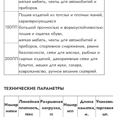
мягкая мебель, чехлы для автомобилей и
приборов.
Пошив изделий из толстых и плотных тканей,
характеризующиеся
150ЛЛ
большой прочностью и формоустойчивостью:
пошив и отделка обуви,
мягкая мебель, чехлы для автомобилей и
приборов, спортивное снаряжение, ремни
безопасности, сетки для мясных, рыбных и
200ЛЛ
сырных изделий, декоративные сетки для
бутылок, мешки для муки, сахара,
ковроткачество, ручное вязание скатертей.
ТЕХНИЧЕСКИЕ ПАРАМЕТРЫ
Линейная
Разрывная
Длина
Упаковка
Номер
Номер
плотность,
нагрузка,
намотки,
торговая,
нитки
игл
текс
гс
м.
шт.