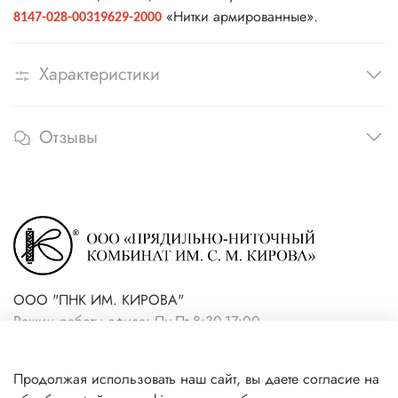
«Нитки армированные».
8147-028-00319629-2000
Характеристики
Отзывы
ООО "ПНК ИМ. КИРОВА"
Режим работы офиса: Пн-Пт 8:30-17:00
+7(921) 861-19-59 (интернет-
Продолжая использовать наш сайт, вы даете согласие на
магазин)