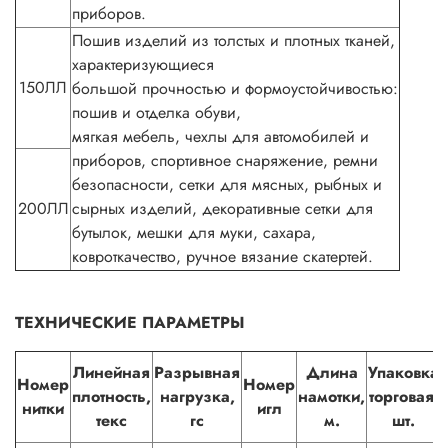
приборов.
Пошив изделий из толстых и плотных тканей,
характеризующиеся
150ЛЛ
большой прочностью и формоустойчивостью:
пошив и отделка обуви,
мягкая мебель, чехлы для автомобилей и
приборов, спортивное снаряжение, ремни
безопасности, сетки для мясных, рыбных и
200ЛЛ
сырных изделий, декоративные сетки для
бутылок, мешки для муки, сахара,
ковроткачество, ручное вязание скатертей.
ТЕХНИЧЕСКИЕ ПАРАМЕТРЫ
Линейная
Разрывная
Длина
Упаковка
Номер
Номер
плотность,
нагрузка,
намотки,
торговая,
нитки
игл
текс
гс
м.
шт.