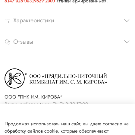
«Нитки армированные».
8147-028-00319629-2000
Характеристики
Отзывы
ООО "ПНК ИМ. КИРОВА"
Режим работы офиса: Пн-Пт 8:30-17:00
+7(921) 861-19-59 (интернет-
Продолжая использовать наш сайт, вы даете согласие на
магазин)
обработку файлов cookie, которые обеспечивают