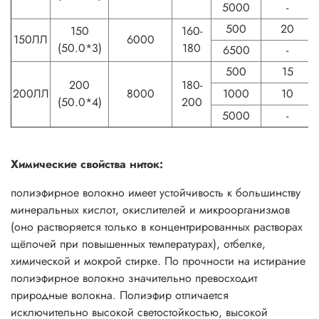
5000
-
500
20
150
160-
150ЛЛ
6000
(50.0*3)
180
6500
-
500
15
200
180-
200ЛЛ
8000
1000
10
(50.0*4)
200
5000
-
Химические свойства ниток:
полиэфирное волокно имеет устойчивость к большинству
минеральных кислот, окислителей и микроорганизмов
(оно растворяется только в концентрированных растворах
щёлочей при повышенных температурах), отбелке,
химической и мокрой стирке. По прочности на истирание
полиэфирное волокно значительно превосходит
природные волокна. Полиэфир отличается
исключительно высокой светостойкостью, высокой