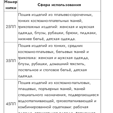
Номер
Сфера использования
нитки
Пошив изделий из платьево-сорочечных,
тонких костюмно-плательных тканей,
25ЛЛ
трикотажных изделий: женская и мужская
одежда, блузы, рубашки, брюки, пиджаки,
нижнее бельё, детская одежда.
Пошив изделий из тонких, средних
костюмно-платьевых, бельевых тканей и
трикотажа: женская и мужская одежда,
35ЛЛ
блузы, рубашки, домашний текстиль,
постельное и столовое бельё, детская
одежда.
Пошив изделий из костюмно-пальтовых,
плащевых, портьерных тканей, тканей
специального назначения, подвергающиеся
водоотталкивающей, грязеотталкивающей и
45ЛЛ
комбинированной отделками: рабочая
одежда, специальная одежда, форменная