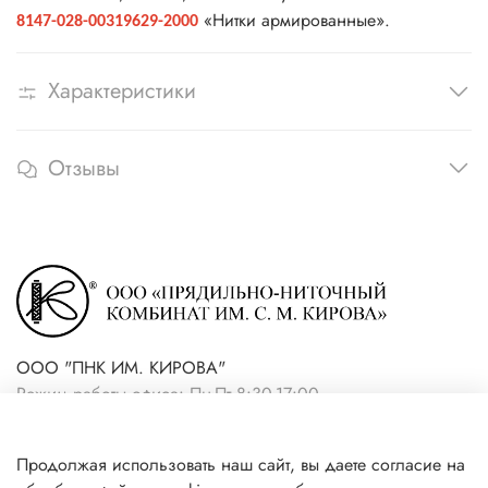
«Нитки армированные».
8147-028-00319629-2000
Характеристики
Отзывы
ООО "ПНК ИМ. КИРОВА"
Режим работы офиса: Пн-Пт 8:30-17:00
+7(921) 861-19-59 (интернет-
Продолжая использовать наш сайт, вы даете согласие на
магазин)