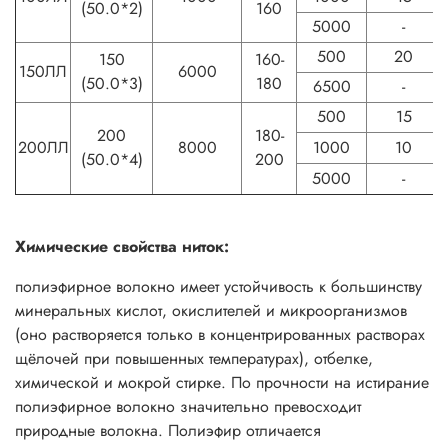
(50.0*2)
160
5000
-
500
20
150
160-
150ЛЛ
6000
(50.0*3)
180
6500
-
500
15
200
180-
200ЛЛ
8000
1000
10
(50.0*4)
200
5000
-
Химические свойства ниток:
полиэфирное волокно имеет устойчивость к большинству
минеральных кислот, окислителей и микроорганизмов
(оно растворяется только в концентрированных растворах
щёлочей при повышенных температурах), отбелке,
химической и мокрой стирке. По прочности на истирание
полиэфирное волокно значительно превосходит
природные волокна. Полиэфир отличается