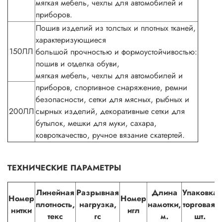
мягкая мебель, чехлы для автомобилей и
приборов.
Пошив изделий из толстых и плотных тканей,
характеризующиеся
150ЛЛ
большой прочностью и формоустойчивостью:
пошив и отделка обуви,
мягкая мебель, чехлы для автомобилей и
приборов, спортивное снаряжение, ремни
безопасности, сетки для мясных, рыбных и
200ЛЛ
сырных изделий, декоративные сетки для
бутылок, мешки для муки, сахара,
ковроткачество, ручное вязание скатертей.
ТЕХНИЧЕСКИЕ ПАРАМЕТРЫ
Линейная
Разрывная
Длина
Упаковка
Номер
Номер
плотность,
нагрузка,
намотки,
торговая,
нитки
игл
текс
гс
м.
шт.