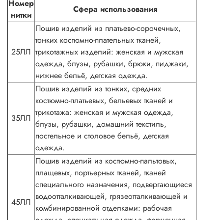
Номер
Сфера использования
нитки
Пошив изделий из платьево-сорочечных,
тонких костюмно-плательных тканей,
25ЛЛ
трикотажных изделий: женская и мужская
одежда, блузы, рубашки, брюки, пиджаки,
нижнее бельё, детская одежда.
Пошив изделий из тонких, средних
костюмно-платьевых, бельевых тканей и
трикотажа: женская и мужская одежда,
35ЛЛ
блузы, рубашки, домашний текстиль,
постельное и столовое бельё, детская
одежда.
Пошив изделий из костюмно-пальтовых,
плащевых, портьерных тканей, тканей
специального назначения, подвергающиеся
водоотталкивающей, грязеотталкивающей и
45ЛЛ
комбинированной отделками: рабочая
одежда, специальная одежда, форменная