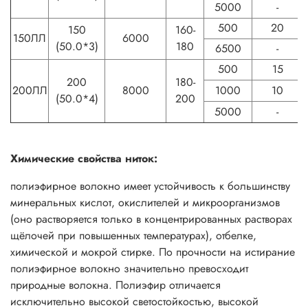
5000
-
500
20
150
160-
150ЛЛ
6000
(50.0*3)
180
6500
-
500
15
200
180-
200ЛЛ
8000
1000
10
(50.0*4)
200
5000
-
Химические свойства ниток:
полиэфирное волокно имеет устойчивость к большинству
минеральных кислот, окислителей и микроорганизмов
(оно растворяется только в концентрированных растворах
щёлочей при повышенных температурах), отбелке,
химической и мокрой стирке. По прочности на истирание
полиэфирное волокно значительно превосходит
природные волокна. Полиэфир отличается
исключительно высокой светостойкостью, высокой