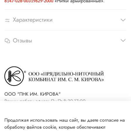
«Нитки армированные».
8147-028-00319629-2000
Характеристики
Отзывы
ООО "ПНК ИМ. КИРОВА"
Режим работы офиса: Пн-Пт 8:30-17:00
+7(921) 861-19-59 (интернет-
Продолжая использовать наш сайт, вы даете согласие на
магазин)
обработку файлов cookie, которые обеспечивают