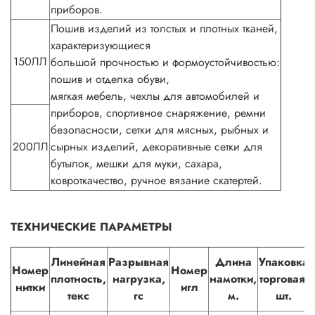
приборов.
Пошив изделий из толстых и плотных тканей,
характеризующиеся
150ЛЛ
большой прочностью и формоустойчивостью:
пошив и отделка обуви,
мягкая мебель, чехлы для автомобилей и
приборов, спортивное снаряжение, ремни
безопасности, сетки для мясных, рыбных и
200ЛЛ
сырных изделий, декоративные сетки для
бутылок, мешки для муки, сахара,
ковроткачество, ручное вязание скатертей.
ТЕХНИЧЕСКИЕ ПАРАМЕТРЫ
Линейная
Разрывная
Длина
Упаковка
Номер
Номер
плотность,
нагрузка,
намотки,
торговая,
нитки
игл
текс
гс
м.
шт.