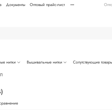
а
Документы
Оптовый прайс-лист
Опт
ые нитки
Вышивальные нитки
Сопутствующие товар
ЛЛ
)
 сравнение