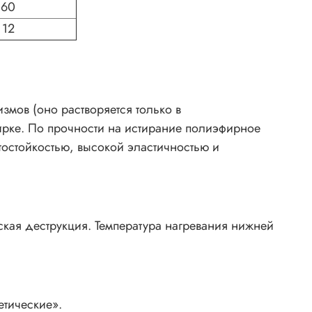
60
12
змов (оно растворяется только в
ирке. По прочности на истирание полиэфирное
остойкостью, высокой эластичностью и
ская деструкция. Температура нагревания нижней
тические».