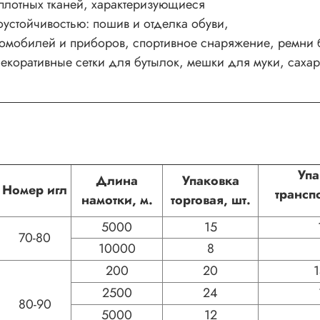
плотных тканей, характеризующиеся
устойчивостью: пошив и отделка обуви,
томобилей и приборов, спортивное снаряжение, ремни 
коративные сетки для бутылок, мешки для муки, сахара
Уп
Длина
Упаковка
Номер игл
трансп
намотки, м.
торговая, шт.
5000
15
70-80
10000
8
200
20
2500
24
80-90
5000
12