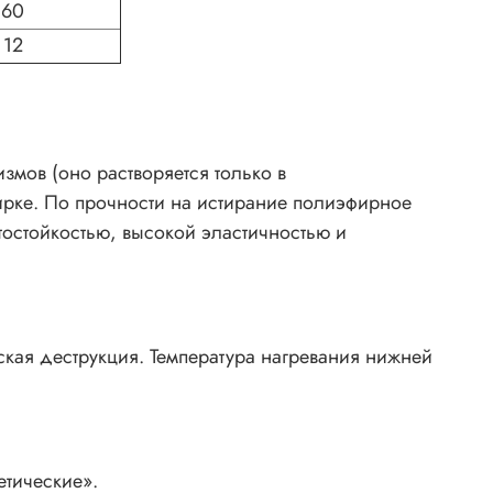
60
12
змов (оно растворяется только в
ирке. По прочности на истирание полиэфирное
остойкостью, высокой эластичностью и
ская деструкция. Температура нагревания нижней
тические».