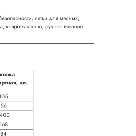
безопасности, сетки для мясных,
, ковроткачество, ручное вязание
аковка
ортная, шт.
105
56
1400
168
84