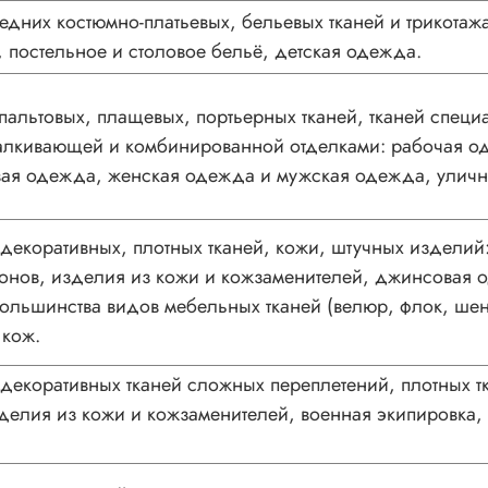
едних костюмно-платьевых, бельевых тканей и трикотаж
 постельное и столовое бельё, детская одежда.
альтовых, плащевых, портьерных тканей, тканей спец
талкивающей и комбинированной отделками: рабочая о
ая одежда, женская одежда и мужская одежда, уличн
екоративных, плотных тканей, кожи, штучных изделий:
онов, изделия из кожи и кожзаменителей, джинсовая о
большинства видов мебельных тканей (велюр, флок, шен
 кож.
екоративных тканей сложных переплетений, плотных т
зделия из кожи и кожзаменителей, военная экипировка,