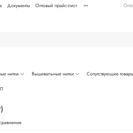
а
Документы
Оптовый прайс-лист
Опт
ые нитки
Вышивальные нитки
Сопутствующие товар
ЛЛ
)
 сравнение