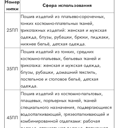
Номер
Сфера использования
нитки
Пошив изделий из платьево-сорочечных,
тонких костюмно-плательных тканей,
25ЛЛ
трикотажных изделий: женская и мужская
одежда, блузы, рубашки, брюки, пиджаки,
нижнее бельё, детская одежда.
Пошив изделий из тонких, средних
костюмно-платьевых, бельевых тканей и
трикотажа: женская и мужская одежда,
35ЛЛ
блузы, рубашки, домашний текстиль,
постельное и столовое бельё, детская
одежда.
Пошив изделий из костюмно-пальтовых,
плащевых, портьерных тканей, тканей
специального назначения, подвергающиеся
водоотталкивающей, грязеотталкивающей и
45ЛЛ
комбинированной отделками: рабочая
одежда, специальная одежда, форменная