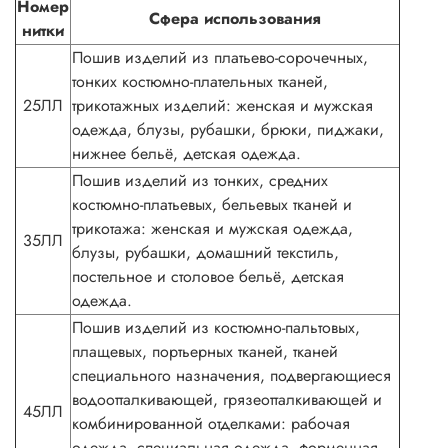
Номер
Сфера использования
нитки
Пошив изделий из платьево-сорочечных,
тонких костюмно-плательных тканей,
25ЛЛ
трикотажных изделий: женская и мужская
одежда, блузы, рубашки, брюки, пиджаки,
нижнее бельё, детская одежда.
Пошив изделий из тонких, средних
костюмно-платьевых, бельевых тканей и
трикотажа: женская и мужская одежда,
35ЛЛ
блузы, рубашки, домашний текстиль,
постельное и столовое бельё, детская
одежда.
Пошив изделий из костюмно-пальтовых,
плащевых, портьерных тканей, тканей
специального назначения, подвергающиеся
водоотталкивающей, грязеотталкивающей и
45ЛЛ
комбинированной отделками: рабочая
одежда, специальная одежда, форменная