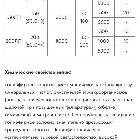
5000
-
500
20
150
160-
150ЛЛ
6000
(50.0*3)
180
6500
-
500
15
200
180-
200ЛЛ
8000
1000
10
(50.0*4)
200
5000
-
Химические свойства ниток:
полиэфирное волокно имеет устойчивость к большинству
минеральных кислот, окислителей и микроорганизмов
(оно растворяется только в концентрированных растворах
щёлочей при повышенных температурах), отбелке,
химической и мокрой стирке. По прочности на истирание
полиэфирное волокно значительно превосходит
природные волокна. Полиэфир отличается
исключительно высокой светостойкостью, высокой