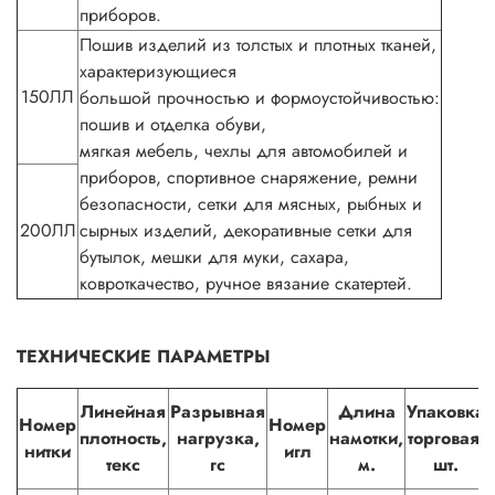
приборов.
Пошив изделий из толстых и плотных тканей,
характеризующиеся
150ЛЛ
большой прочностью и формоустойчивостью:
пошив и отделка обуви,
мягкая мебель, чехлы для автомобилей и
приборов, спортивное снаряжение, ремни
безопасности, сетки для мясных, рыбных и
200ЛЛ
сырных изделий, декоративные сетки для
бутылок, мешки для муки, сахара,
ковроткачество, ручное вязание скатертей.
ТЕХНИЧЕСКИЕ ПАРАМЕТРЫ
Линейная
Разрывная
Длина
Упаковка
Номер
Номер
плотность,
нагрузка,
намотки,
торговая,
нитки
игл
текс
гс
м.
шт.