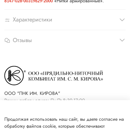
«Нитки армированные».
8147-028-00319629-2000
Характеристики
Отзывы
ООО "ПНК ИМ. КИРОВА"
Режим работы офиса: Пн-Пт 8:30-17:00
+7(921) 861-19-59 (интернет-
Продолжая использовать наш сайт, вы даете согласие на
магазин)
обработку файлов cookie, которые обеспечивают