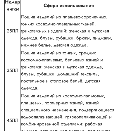
Номер
Сфера использования
нитки
Пошив изделий из платьево-сорочечных,
тонких костюмно-плательных тканей,
25ЛЛ
трикотажных изделий: женская и мужская
одежда, блузы, рубашки, брюки, пиджаки,
нижнее бельё, детская одежда.
Пошив изделий из тонких, средних
костюмно-платьевых, бельевых тканей и
трикотажа: женская и мужская одежда,
35ЛЛ
блузы, рубашки, домашний текстиль,
постельное и столовое бельё, детская
одежда.
Пошив изделий из костюмно-пальтовых,
плащевых, портьерных тканей, тканей
специального назначения, подвергающиеся
водоотталкивающей, грязеотталкивающей и
45ЛЛ
комбинированной отделками: рабочая
одежда, специальная одежда, форменная