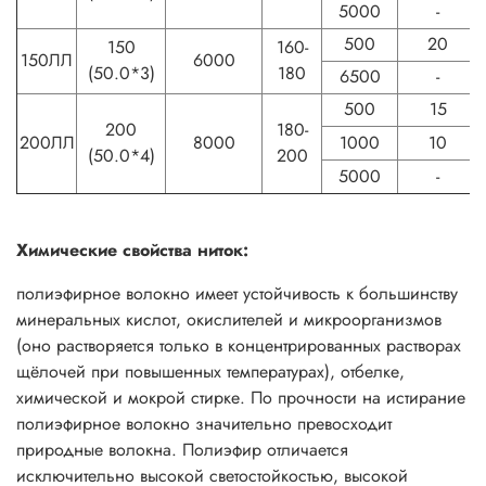
5000
-
500
20
150
160-
150ЛЛ
6000
(50.0*3)
180
6500
-
500
15
200
180-
200ЛЛ
8000
1000
10
(50.0*4)
200
5000
-
Химические свойства ниток:
полиэфирное волокно имеет устойчивость к большинству
минеральных кислот, окислителей и микроорганизмов
(оно растворяется только в концентрированных растворах
щёлочей при повышенных температурах), отбелке,
химической и мокрой стирке. По прочности на истирание
полиэфирное волокно значительно превосходит
природные волокна. Полиэфир отличается
исключительно высокой светостойкостью, высокой