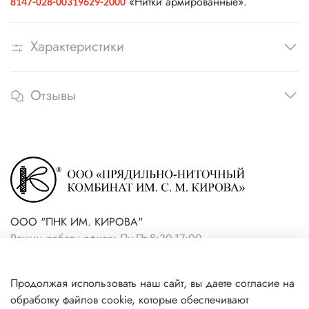
«Нитки армированные».
8147-028-00319629-2000
Характеристики
Отзывы
ООО "ПНК ИМ. КИРОВА"
Режим работы офиса: Пн-Пт 8:30-17:00
+7(921) 861-19-59 (интернет-
Продолжая использовать наш сайт, вы даете согласие на
магазин)
обработку файлов cookie, которые обеспечивают