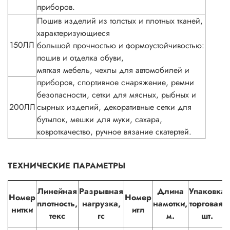
приборов.
Пошив изделий из толстых и плотных тканей,
характеризующиеся
150ЛЛ
большой прочностью и формоустойчивостью:
пошив и отделка обуви,
мягкая мебель, чехлы для автомобилей и
приборов, спортивное снаряжение, ремни
безопасности, сетки для мясных, рыбных и
200ЛЛ
сырных изделий, декоративные сетки для
бутылок, мешки для муки, сахара,
ковроткачество, ручное вязание скатертей.
ТЕХНИЧЕСКИЕ ПАРАМЕТРЫ
Линейная
Разрывная
Длина
Упаковка
Номер
Номер
плотность,
нагрузка,
намотки,
торговая,
нитки
игл
текс
гс
м.
шт.