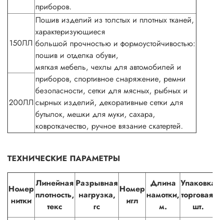
приборов.
Пошив изделий из толстых и плотных тканей,
характеризующиеся
150ЛЛ
большой прочностью и формоустойчивостью:
пошив и отделка обуви,
мягкая мебель, чехлы для автомобилей и
приборов, спортивное снаряжение, ремни
безопасности, сетки для мясных, рыбных и
200ЛЛ
сырных изделий, декоративные сетки для
бутылок, мешки для муки, сахара,
ковроткачество, ручное вязание скатертей.
ТЕХНИЧЕСКИЕ ПАРАМЕТРЫ
Линейная
Разрывная
Длина
Упаковка
Номер
Номер
плотность,
нагрузка,
намотки,
торговая,
нитки
игл
текс
гс
м.
шт.