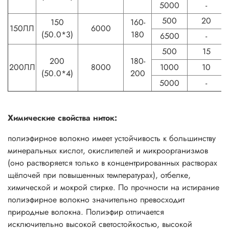
5000
-
500
20
150
160-
150ЛЛ
6000
(50.0*3)
180
6500
-
500
15
200
180-
200ЛЛ
8000
1000
10
(50.0*4)
200
5000
-
Химические свойства ниток:
полиэфирное волокно имеет устойчивость к большинству
минеральных кислот, окислителей и микроорганизмов
(оно растворяется только в концентрированных растворах
щёлочей при повышенных температурах), отбелке,
химической и мокрой стирке. По прочности на истирание
полиэфирное волокно значительно превосходит
природные волокна. Полиэфир отличается
исключительно высокой светостойкостью, высокой