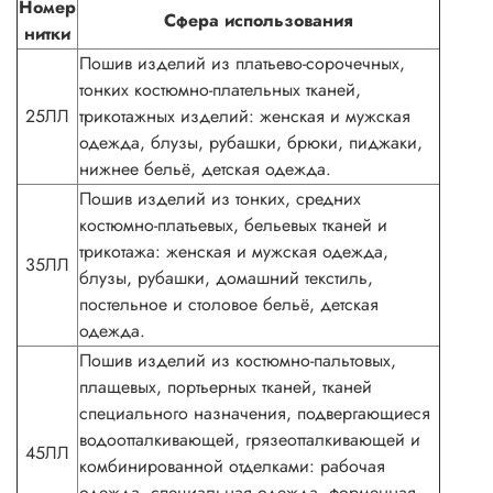
Номер
Сфера использования
нитки
Пошив изделий из платьево-сорочечных,
тонких костюмно-плательных тканей,
25ЛЛ
трикотажных изделий: женская и мужская
одежда, блузы, рубашки, брюки, пиджаки,
нижнее бельё, детская одежда.
Пошив изделий из тонких, средних
костюмно-платьевых, бельевых тканей и
трикотажа: женская и мужская одежда,
35ЛЛ
блузы, рубашки, домашний текстиль,
постельное и столовое бельё, детская
одежда.
Пошив изделий из костюмно-пальтовых,
плащевых, портьерных тканей, тканей
специального назначения, подвергающиеся
водоотталкивающей, грязеотталкивающей и
45ЛЛ
комбинированной отделками: рабочая
одежда, специальная одежда, форменная