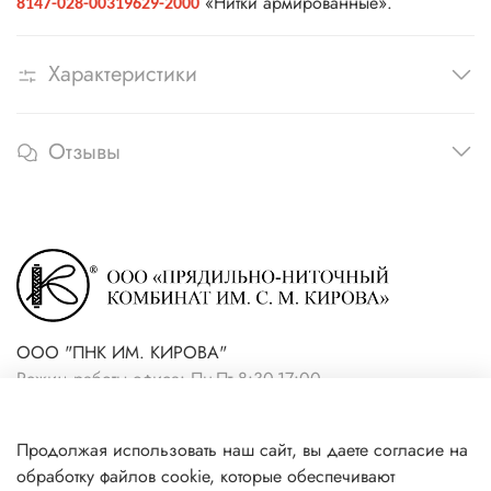
«Нитки армированные».
8147-028-00319629-2000
Характеристики
Отзывы
ООО "ПНК ИМ. КИРОВА"
Режим работы офиса: Пн-Пт 8:30-17:00
+7(921) 861-19-59 (интернет-
Продолжая использовать наш сайт, вы даете согласие на
магазин)
обработку файлов cookie, которые обеспечивают