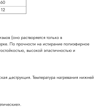
60
12
змов (оно растворяется только в
ирке. По прочности на истирание полиэфирное
остойкостью, высокой эластичностью и
ская деструкция. Температура нагревания нижней
тические».