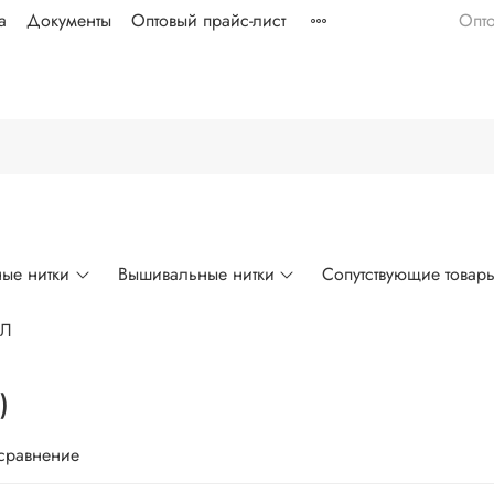
а
Документы
Оптовый прайс-лист
Опт
ые нитки
Вышивальные нитки
Сопутствующие товар
ЛЛ
)
 сравнение