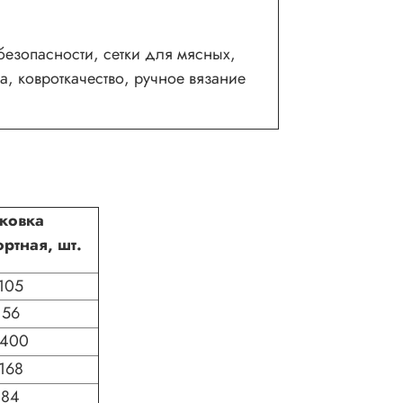
безопасности, сетки для мясных,
, ковроткачество, ручное вязание
аковка
ортная, шт.
105
56
1400
168
84