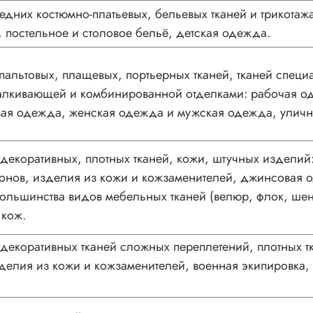
едних костюмно-платьевых, бельевых тканей и трикотаж
 постельное и столовое бельё, детская одежда.
альтовых, плащевых, портьерных тканей, тканей спец
талкивающей и комбинированной отделками: рабочая о
ая одежда, женская одежда и мужская одежда, уличн
екоративных, плотных тканей, кожи, штучных изделий:
онов, изделия из кожи и кожзаменителей, джинсовая о
большинства видов мебельных тканей (велюр, флок, шен
 кож.
екоративных тканей сложных переплетений, плотных т
зделия из кожи и кожзаменителей, военная экипировка,