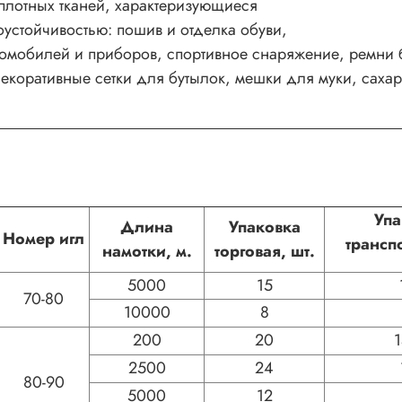
плотных тканей, характеризующиеся
устойчивостью: пошив и отделка обуви,
томобилей и приборов, спортивное снаряжение, ремни 
коративные сетки для бутылок, мешки для муки, сахара
Уп
Длина
Упаковка
Номер игл
трансп
намотки, м.
торговая, шт.
5000
15
70-80
10000
8
200
20
2500
24
80-90
5000
12