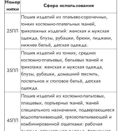
Номер
Сфера использования
нитки
Пошив изделий из платьево-сорочечных,
тонких костюмно-плательных тканей,
25ЛЛ
трикотажных изделий: женская и мужская
одежда, блузы, рубашки, брюки, пиджаки,
нижнее бельё, детская одежда.
Пошив изделий из тонких, средних
костюмно-платьевых, бельевых тканей и
трикотажа: женская и мужская одежда,
35ЛЛ
блузы, рубашки, домашний текстиль,
постельное и столовое бельё, детская
одежда.
Пошив изделий из костюмно-пальтовых,
плащевых, портьерных тканей, тканей
специального назначения, подвергающиеся
водоотталкивающей, грязеотталкивающей и
45ЛЛ
комбинированной отделками: рабочая
одежда, специальная одежда, форменная