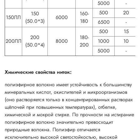
5000
-
500
20
150
160-
150ЛЛ
6000
(50.0*3)
180
6500
-
500
15
200
180-
200ЛЛ
8000
1000
10
(50.0*4)
200
5000
-
Химические свойства ниток:
полиэфирное волокно имеет устойчивость к большинству
минеральных кислот, окислителей и микроорганизмов
(оно растворяется только в концентрированных растворах
щёлочей при повышенных температурах), отбелке,
химической и мокрой стирке. По прочности на истирание
полиэфирное волокно значительно превосходит
природные волокна. Полиэфир отличается
исключительно высокой светостойкостью, высокой