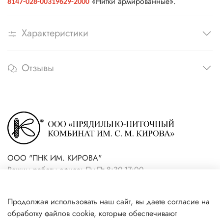
«Нитки армированные».
8147-028-00319629-2000
Характеристики
Отзывы
ООО "ПНК ИМ. КИРОВА"
Режим работы офиса: Пн-Пт 8:30-17:00
+7(921) 861-19-59 (интернет-
Продолжая использовать наш сайт, вы даете согласие на
магазин)
обработку файлов cookie, которые обеспечивают