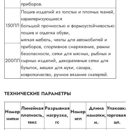
приборов.
Пошив изделий из толстых и плотных тканей,
характеризующиеся
150ЛЛ
большой прочностью и формоустойчивостью:
пошив и отделка обуви,
мягкая мебель, чехлы для автомобилей и
приборов, спортивное снаряжение, ремни
безопасности, сетки для мясных, рыбных и
200ЛЛ
сырных изделий, декоративные сетки для
бутылок, мешки для муки, сахара,
ковроткачество, ручное вязание скатертей.
ТЕХНИЧЕСКИЕ ПАРАМЕТРЫ
Линейная
Разрывная
Длина
Упаковка
Номер
Номер
плотность,
нагрузка,
намотки,
торговая,
нитки
игл
текс
гс
м.
шт.