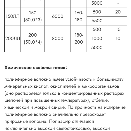
5000
-
500
20
150
160-
150ЛЛ
6000
(50.0*3)
180
6500
-
500
15
200
180-
200ЛЛ
8000
1000
10
(50.0*4)
200
5000
-
Химические свойства ниток:
полиэфирное волокно имеет устойчивость к большинству
минеральных кислот, окислителей и микроорганизмов
(оно растворяется только в концентрированных растворах
щёлочей при повышенных температурах), отбелке,
химической и мокрой стирке. По прочности на истирание
полиэфирное волокно значительно превосходит
природные волокна. Полиэфир отличается
исключительно высокой светостойкостью, высокой