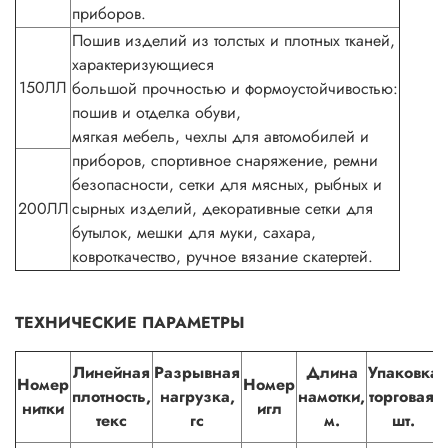
приборов.
Пошив изделий из толстых и плотных тканей,
характеризующиеся
150ЛЛ
большой прочностью и формоустойчивостью:
пошив и отделка обуви,
мягкая мебель, чехлы для автомобилей и
приборов, спортивное снаряжение, ремни
безопасности, сетки для мясных, рыбных и
200ЛЛ
сырных изделий, декоративные сетки для
бутылок, мешки для муки, сахара,
ковроткачество, ручное вязание скатертей.
ТЕХНИЧЕСКИЕ ПАРАМЕТРЫ
Линейная
Разрывная
Длина
Упаковка
Номер
Номер
плотность,
нагрузка,
намотки,
торговая,
нитки
игл
текс
гс
м.
шт.