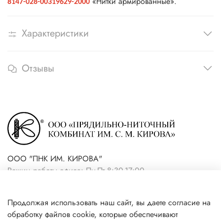
«Нитки армированные».
8147-028-00319629-2000
Характеристики
Отзывы
ООО "ПНК ИМ. КИРОВА"
Режим работы офиса: Пн-Пт 8:30-17:00
+7(921) 861-19-59 (интернет-
Продолжая использовать наш сайт, вы даете согласие на
магазин)
обработку файлов cookie, которые обеспечивают