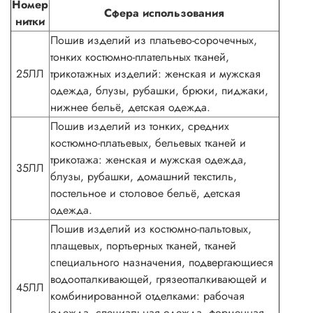
Номер
Сфера использования
нитки
Пошив изделий из платьево-сорочечных,
тонких костюмно-плательных тканей,
25ЛЛ
трикотажных изделий: женская и мужская
одежда, блузы, рубашки, брюки, пиджаки,
нижнее бельё, детская одежда.
Пошив изделий из тонких, средних
костюмно-платьевых, бельевых тканей и
трикотажа: женская и мужская одежда,
35ЛЛ
блузы, рубашки, домашний текстиль,
постельное и столовое бельё, детская
одежда.
Пошив изделий из костюмно-пальтовых,
плащевых, портьерных тканей, тканей
специального назначения, подвергающиеся
водоотталкивающей, грязеотталкивающей и
45ЛЛ
комбинированной отделками: рабочая
одежда, специальная одежда, форменная