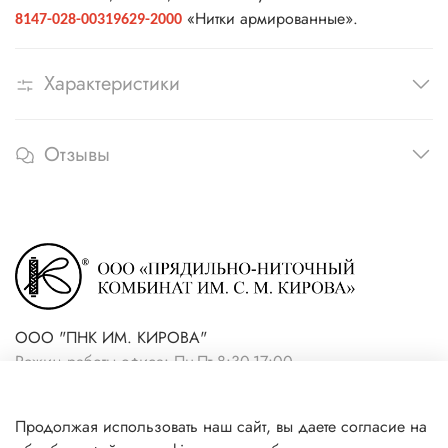
«Нитки армированные».
8147-028-00319629-2000
Характеристики
Отзывы
ООО "ПНК ИМ. КИРОВА"
Режим работы офиса: Пн-Пт 8:30-17:00
+7(921) 861-19-59 (интернет-
Продолжая использовать наш сайт, вы даете согласие на
магазин)