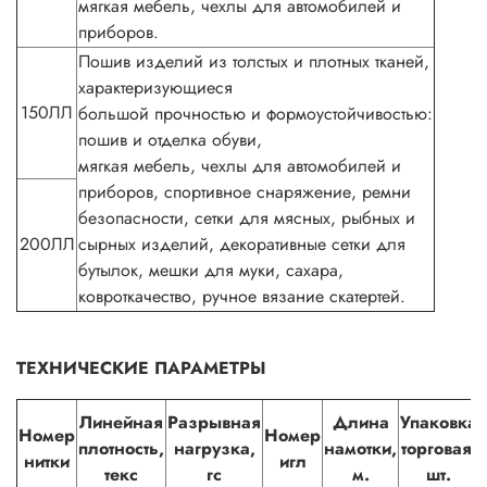
мягкая мебель, чехлы для автомобилей и
приборов.
Пошив изделий из толстых и плотных тканей,
характеризующиеся
150ЛЛ
большой прочностью и формоустойчивостью:
пошив и отделка обуви,
мягкая мебель, чехлы для автомобилей и
приборов, спортивное снаряжение, ремни
безопасности, сетки для мясных, рыбных и
200ЛЛ
сырных изделий, декоративные сетки для
бутылок, мешки для муки, сахара,
ковроткачество, ручное вязание скатертей.
ТЕХНИЧЕСКИЕ ПАРАМЕТРЫ
Линейная
Разрывная
Длина
Упаковка
Номер
Номер
плотность,
нагрузка,
намотки,
торговая,
нитки
игл
текс
гс
м.
шт.