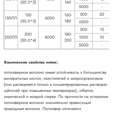
(50.0*2)
160
5000
-
500
20
150
160-
150ЛЛ
6000
(50.0*3)
180
6500
-
500
15
200
180-
200ЛЛ
8000
1000
10
(50.0*4)
200
5000
-
Химические свойства ниток:
полиэфирное волокно имеет устойчивость к большинству
минеральных кислот, окислителей и микроорганизмов
(оно растворяется только в концентрированных растворах
щёлочей при повышенных температурах), отбелке,
химической и мокрой стирке. По прочности на истирание
полиэфирное волокно значительно превосходит
природные волокна. Полиэфир отличается