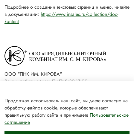
Подробнее о создании текстовых страниц и меню, читайте
в документации:
https://www.insales.ru/collection/doc-
kontent
ООО "ПНК ИМ. КИРОВА"
Режим работы офиса: Пн-Пт 8:30-17:00
+7(921) 861-19-59 (интернет-
Продолжая использовать наш сайт, вы даете согласие на
магазин)
обработку файлов cookie, которые обеспечивают
+7(931) 239-81-06 (розничный
правильную работу сайта и принимаете
Пользовательское
соглашение
магазин)