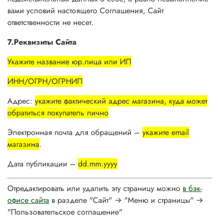
вами условий настоящего Соглашения, Сайт
ответственности не несет.
7.Реквизиты Сайта
Укажите название юр.лица или ИП
ИНН/ОГРН/ОГРНИП
Адрес:
укажите фактический адрес магазина, куда может
обратиться покупатель лично
Электронная почта для обращений –
укажите email
магазина
.
Дата публикации –
dd.mm.yyyy
Отредактировать или удалить эту страницу можно
в бэк-
офисе сайта
в разделе "Сайт" → "Меню и страницы" →
"Пользовательское соглашение"