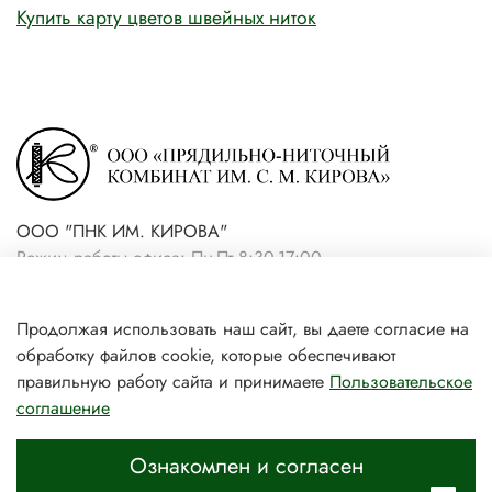
Купить карту цветов швейных ниток
ООО "ПНК ИМ. КИРОВА"
Режим работы офиса: Пн-Пт 8:30-17:00
+7(921) 861-19-59 (интернет-
Продолжая использовать наш сайт, вы даете согласие на
магазин)
обработку файлов cookie, которые обеспечивают
+7(931) 239-81-06 (розничный
правильную работу сайта и принимаете
Пользовательское
соглашение
магазин)
Ознакомлен и согласен