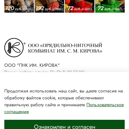
ООО "ПНК ИМ. КИРОВА"
Режим работы офиса: Пн-Пт 8:30-17:00
+7(921) 861-19-59 (интернет-
Продолжая использовать наш сайт, вы даете согласие на
магазин)
обработку файлов cookie, которые обеспечивают
+7(931) 239-81-06 (розничный
правильную работу сайта и принимаете
Пользовательское
соглашение
магазин)
Ознакомлен и согласен