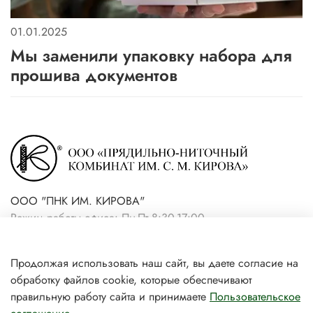
01.01.2025
Мы заменили упаковку набора для
прошива документов
ООО "ПНК ИМ. КИРОВА"
Режим работы офиса: Пн-Пт 8:30-17:00
+7(921) 861-19-59 (интернет-
Продолжая использовать наш сайт, вы даете согласие на
магазин)
обработку файлов cookie, которые обеспечивают
+7(931) 239-81-06 (розничный
правильную работу сайта и принимаете
Пользовательское